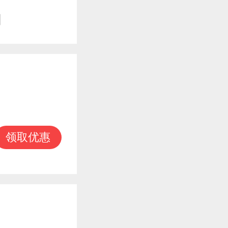
知
.4米层
领取优惠