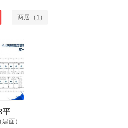
两居（1）
83平
㎡（建面）