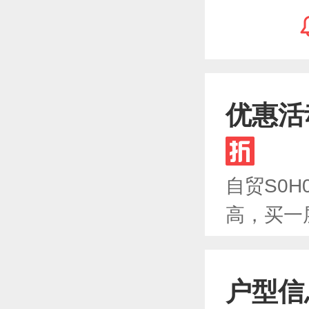
优惠活
自贸S0H
高，买一
户型信