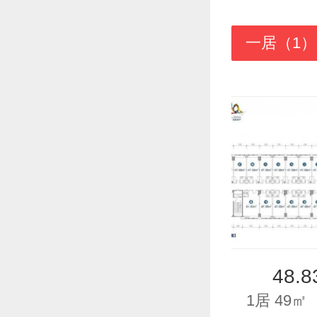
一居（1）
48.
1居 49