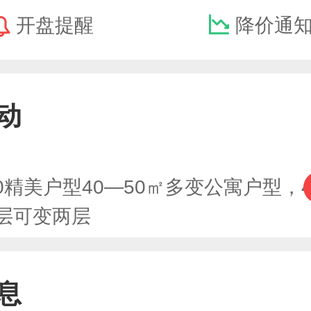
开盘提醒
降价通
动
0精美户型40—50㎡多变公寓户型，4
层可变两层
息