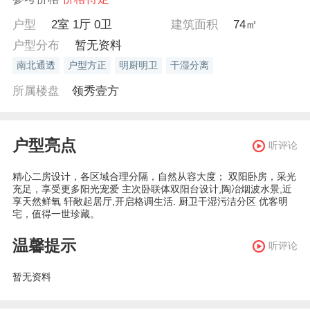
户型
2室 1厅 0卫
建筑面积
74㎡
户型分布
暂无资料
南北通透
户型方正
明厨明卫
干湿分离
所属楼盘
领秀壹方
户型亮点
听评论
精心二房设计，各区域合理分隔，自然从容大度； 双阳卧房，采光
充足，享受更多阳光宠爱 主次卧联体双阳台设计,陶冶烟波水景,近
享天然鲜氧 轩敞起居厅,开启格调生活. 厨卫干湿污洁分区 优客明
宅，值得一世珍藏。
温馨提示
听评论
暂无资料