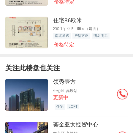
价格待定
住宅86欧米
2室 1厅 0卫 86㎡（建面）
南北通透
户型方正
明厨明卫
价格待定
关注此楼盘也关注
领秀壹方
中心区-高铁站
更新中
住宅
LOFT
荟金亚太经贸中心