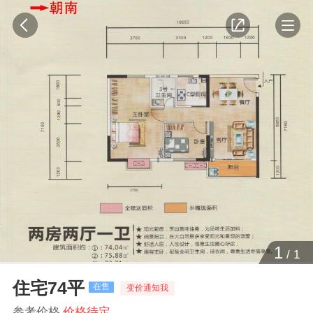
1
/
1
住宅74平
在售
变价通知我
参考价格
价格待定